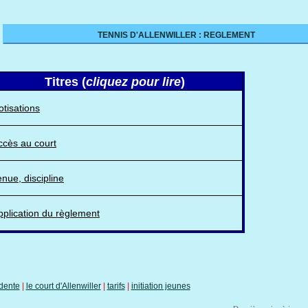
TENNIS D'ALLENWILLER : REGLEMENT
Titres (
cliquez pour lire
)
otisations
ccès au court
enue, discipline
pplication du règlement
dente
|
le court d'Allenwiller
|
tarifs
|
initiation jeunes