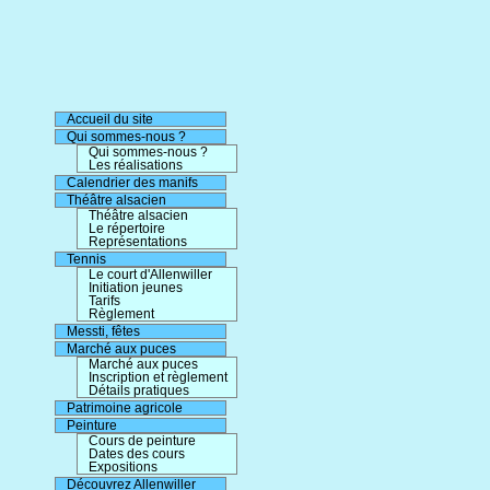
Accueil du site
Qui sommes-nous ?
Qui sommes-nous ?
Les réalisations
Calendrier des manifs
Théâtre alsacien
Théâtre alsacien
Le répertoire
Représentations
Tennis
Le court d'Allenwiller
Initiation jeunes
Tarifs
Règlement
Messti, fêtes
Marché aux puces
Marché aux puces
Inscription et règlement
Détails pratiques
Patrimoine agricole
Peinture
Cours de peinture
Dates des cours
Expositions
Découvrez Allenwiller