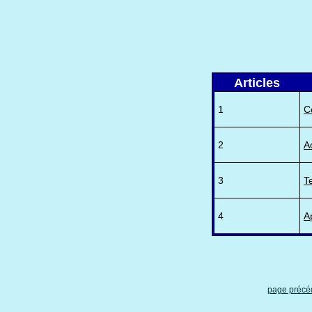
Articles
1
C
2
A
3
T
4
A
page précé