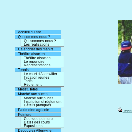
Accueil du site
Qui sommes-nous ?
Qui sommes-nous ?
Les réalisations
Calendrier des manifs
Théâtre alsacien
Théâtre alsacien
Le répertoire
Représentations
Tennis
Le court d'Allenwiller
Initiation jeunes
Tarifs
Règlement
Messti, fêtes
Marché aux puces
Marché aux puces
Inscription et règlement
Détails pratiques
Patrimoine agricole
Impri
Peinture
Cours de peinture
Dates des cours
Expositions
Découvrez Allenwiller