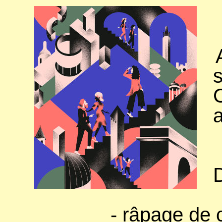
C
a
- râpage de choux,