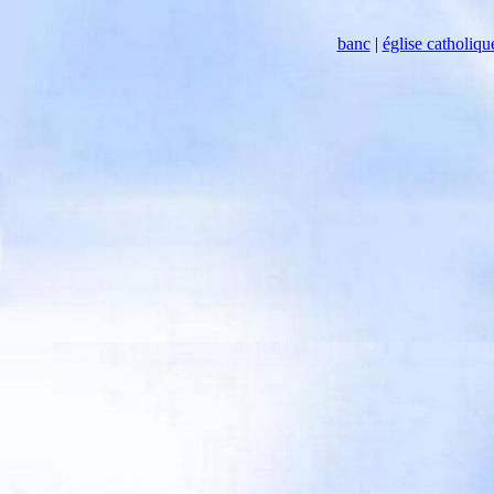
banc
|
église catholiqu